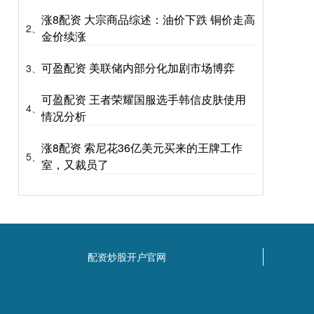
涨8配资 大宗商品综述：油价下跌 铜价走高
2、
金价续涨
可盈配资 美联储内部分化加剧市场博弈
3、
可盈配资 王者荣耀国服选手韩信皮肤使用
4、
情况分析
涨8配资 索尼花36亿美元买来的王牌工作
5、
室，又裁员了
配资炒股开户官网