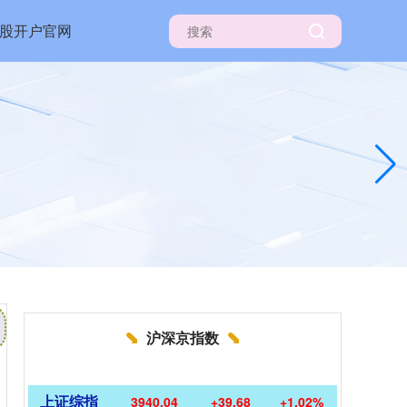
股开户官网
沪深京指数
上证综指
3940.04
+39.68
+1.02%