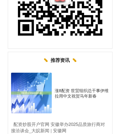
推荐资讯
涨8配资 世贸组织总干事伊维
拉用中文祝贺马年新春
​配资炒股开户官网 安徽举办2025品质旅行商对
接洽谈会_大皖新闻 | 安徽网