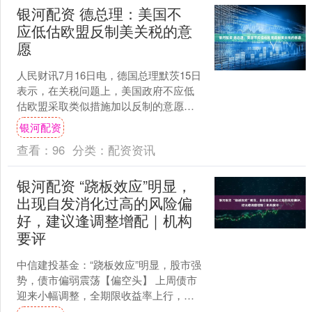
银河配资 德总理：美国不
应低估欧盟反制美关税的意
愿
人民财讯7月16日电，德国总理默茨15日
表示，在关税问题上，美国政府不应低
估欧盟采取类似措施加以反制的意愿。
默茨当天在德国南部巴伐利亚州与州长
银河配资
索德尔举行的一场....
查看：
96
分类：
配资资讯
银河配资 “跷板效应”明显，
出现自发消化过高的风险偏
好，建议逢调整增配｜机构
要评
中信建投基金：“跷板效应”明显，股市强
势，债市偏弱震荡【偏空头】 上周债市
迎来小幅调整，全期限收益率上行，日
内波动有所增加。主要的变化因素来自