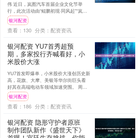
伟 近日，岚图汽车首届企业文化节举
行，此次活动由“鲲鹏初现·同风起”“岚图
之道·天地新”“逐光追梦·九万里”三个篇章
银河配资
组成....
查看：
130
分类：
配资资讯
银河配资 YU7首秀超预
期，多家投行齐喊看好，小
米股价大涨
YU7首发即爆单，小米股价大涨创历史新
高，花旗、大摩、美银等华尔街巨头看
好其在高端电动车领域加速突围。 周
五，小米集团（01810.HK）股价一度大
银河配资
涨8%，盘中....
查看：
186
分类：
配资资讯
银河配资 隐形守护者原班
制作团队新作《盛世天下》
首曝！宫廷生存挑战，你能