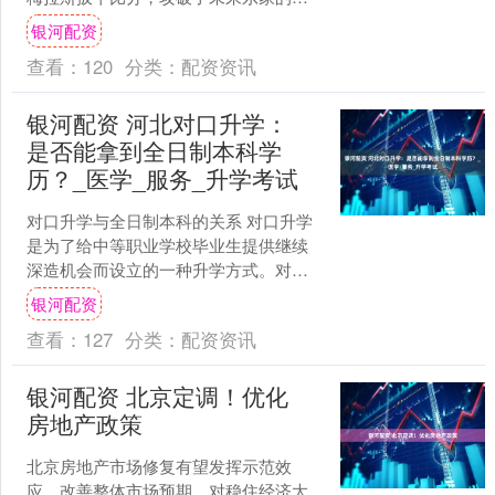
门。 切尔西已经花费3400万欧签下了埃
银河配资
斯特旺，这....
查看：
120
分类：
配资资讯
银河配资 河北对口升学：
是否能拿到全日制本科学
历？_医学_服务_升学考试
对口升学与全日制本科的关系 对口升学
是为了给中等职业学校毕业生提供继续
深造机会而设立的一种升学方式。对于
很多学生来说，关心的重点是通过对口
银河配资
升学能否获得全日制本科....
查看：
127
分类：
配资资讯
银河配资 北京定调！优化
房地产政策
北京房地产市场修复有望发挥示范效
应，改善整体市场预期，对稳住经济大