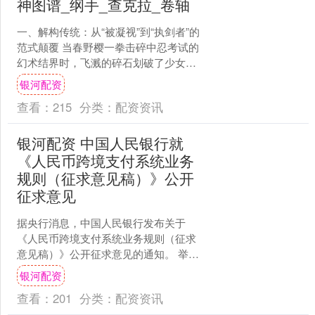
神图谱_纲手_查克拉_卷轴
一、解构传统：从“被凝视”到“执剑者”的
范式颠覆 当春野樱一拳击碎中忍考试的
幻术结界时，飞溅的碎石划破了少女漫
画的甜美滤镜。这个曾被观众嘲讽为“恋
银河配资
爱脑”的角色，....
查看：
215
分类：
配资资讯
银河配资 中国人民银行就
《人民币跨境支付系统业务
规则（征求意见稿）》公开
征求意见
据央行消息，中国人民银行发布关于
《人民币跨境支付系统业务规则（征求
意见稿）》公开征求意见的通知。 举报
第一财经广告合作，请点击这里此内容
银河配资
为第一财经原创，著作权....
查看：
201
分类：
配资资讯