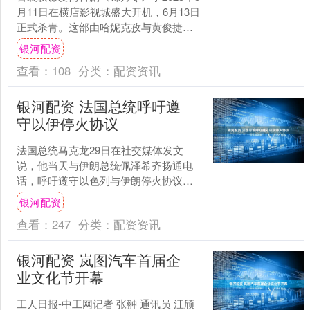
月11日在横店影视城盛大开机，6月13日
正式杀青。这部由哈妮克孜与黄俊捷领
衔主演的年度重磅剧集，预计将于2026
银河配资
年登陆腾....
查看：
108
分类：
配资资讯
银河配资 法国总统呼吁遵
守以伊停火协议
法国总统马克龙29日在社交媒体发文
说，他当天与伊朗总统佩泽希齐扬通电
话，呼吁遵守以色列与伊朗停火协议，
并希望伊朗重返谈判桌。马克龙表示，
银河配资
他向伊方发出一系列呼吁，....
查看：
247
分类：
配资资讯
银河配资 岚图汽车首届企
业文化节开幕
工人日报-中工网记者 张翀 通讯员 汪颀