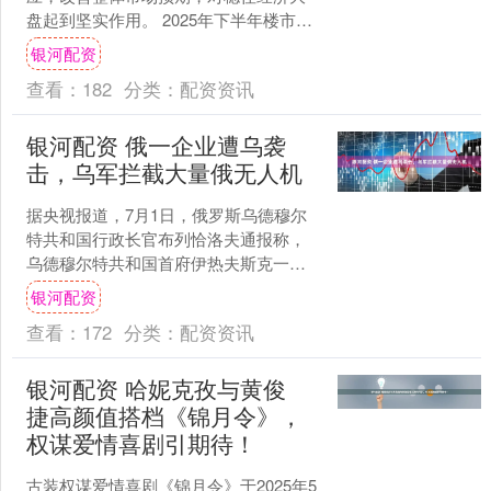
盘起到坚实作用。 2025年下半年楼市调
控怎么走，北京作出部署。 7月1日，北
银河配资
京市政府召开常务....
查看：
182
分类：
配资资讯
银河配资 俄一企业遭乌袭
击，乌军拦截大量俄无人机
据央视报道，7月1日，俄罗斯乌德穆尔
特共和国行政长官布列恰洛夫通报称，
乌德穆尔特共和国首府伊热夫斯克一家
企业遭到乌克兰无人机袭击，造成3人死
银河配资
亡，35人受伤。乌方....
查看：
172
分类：
配资资讯
银河配资 哈妮克孜与黄俊
捷高颜值搭档《锦月令》，
权谋爱情喜剧引期待！
古装权谋爱情喜剧《锦月令》于2025年5