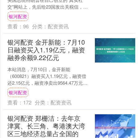
交”网站上，先后给23国发出关税信，称
将从8月1日起对这些国家征收20%~50%
银河配资
不等的关....
查看：
96
分类：
配资资讯
银河配资 金开新能：7月10
日融资买入1.19亿元，融资
融券余额9.22亿元
本站消息，7月10日，金开新能
（600821）融资买入1.19亿元，融资偿
还2.15亿元，融资净卖出9564.47万元，
融资余额9.2亿元，近20个交易日中有
银河配资
1....
查看：
172
分类：
配资资讯
银河配资 郑栅洁：去年京
津冀、长三角、粤港澳大湾
区三地经济总量占全国的