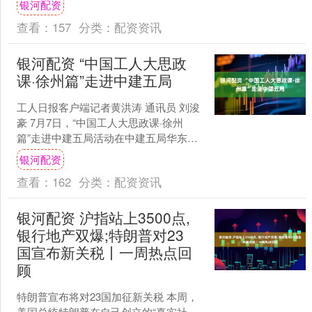
银河配资
于权益，“股债跷跷....
查看：
157
分类：
配资资讯
银河配资 “中国工人大思政
课·徐州篇”走进中建五局
工人日报客户端记者黄洪涛 通讯员 刘浚
豪 7月7日，“中国工人大思政课·徐州
篇”走进中建五局活动在中建五局华东建
设苏淮分公司举行。 活动由江苏省徐州
银河配资
市总工会主办....
查看：
162
分类：
配资资讯
银河配资 沪指站上3500点,
银行地产双爆;特朗普对23
国宣布新关税丨一周热点回
顾
特朗普宣布将对23国加征新关税 本周，
美国总统特朗普在自己创立的“真实社