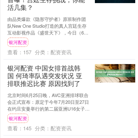
活几集？
由品类爆款《隐形守护者》原班制作团
队New One Studio打造的真人宫廷生存
互动影视作品《盛世天下》，今日（6月
26日）正式曝光首个宣传视频。《盛世
银河配资
天下》....
查看：
157
分类：
配资资讯
银河配资 中国女排首战韩
国 何琦率队遇突发状况 亚
排联推迟比赛 原因找到了
北京时间6月25日晚，AVC亚洲排球联合
会正式宣布：原定于今年7月20日至27日
在约旦安曼举行的第二届亚洲U16女子排
球锦标赛，将延期至2025年11月1日至
银河配资
8....
查看：
145
分类：
配资资讯