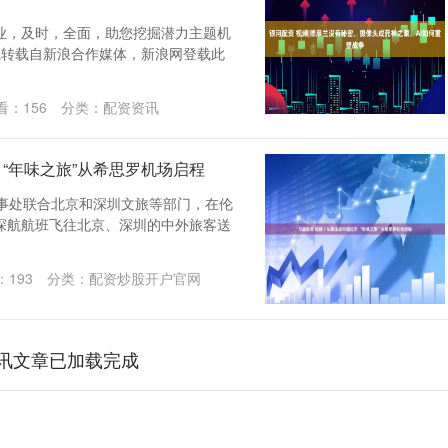
业，及时，全面，助您挖掘潜力主题机
系转载自新浪合作媒体，新浪网登载此
看：
156
分类：
配资资讯
 “年味之旅”从希思罗机场启程
办事处联合北京和深圳文旅等部门，在伦
深航航班飞往北京、深圳的中外旅客送
：
193
分类：
配资炒股开户官网
讯文章已加载完成