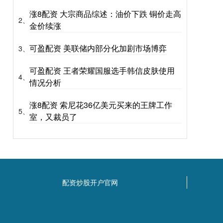
涨8配资 大宗商品综述：油价下跌 铜价走高
2、
金价续涨
可盈配资 美联储内部分化加剧市场博弈
3、
可盈配资 王者荣耀国服选手韩信皮肤使用
4、
情况分析
涨8配资 索尼花36亿美元买来的王牌工作
5、
室，又裁员了
配资炒股开户官网