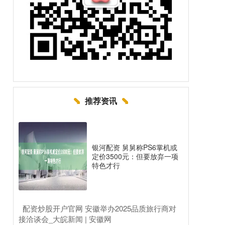
推荐资讯
银河配资 舅舅称PS6掌机或
定价3500元：但要放弃一项
特色才行
​配资炒股开户官网 安徽举办2025品质旅行商对
接洽谈会_大皖新闻 | 安徽网