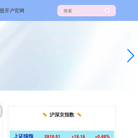
股开户官网
沪深京指数
上证综指
3919.51
+19.16
+0.49%