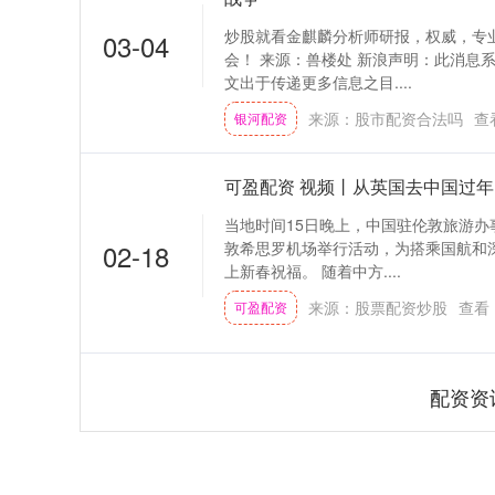
炒股就看金麒麟分析师研报，权威，专
03-04
会！ 来源：兽楼处 新浪声明：此消息
文出于传递更多信息之目....
来源：股市配资合法吗
查
银河配资
可盈配资 视频丨从英国去中国过年
当地时间15日晚上，中国驻伦敦旅游
02-18
敦希思罗机场举行活动，为搭乘国航和
上新春祝福。 随着中方....
来源：股票配资炒股
查看
可盈配资
配资资